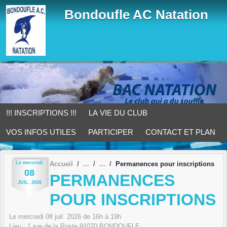
Panneau de gestion des cookies
Bondoufle AC Natation
!!! INSCRIPTIONS !!!
LA VIE DU CLUB
VOS INFOS UTILES
PARTICIPER
CONTACT ET PLAN
Le
mercredi
Accueil
Permanences pour inscriptions
08
PERMANENCES
JUIL.
2026
POUR INSCRIPTIONS
Le
mercredi
08
juil.
2026
de 16h à 19h
Lieu :
1 rue de la Poste
91070
BONDOUFLE