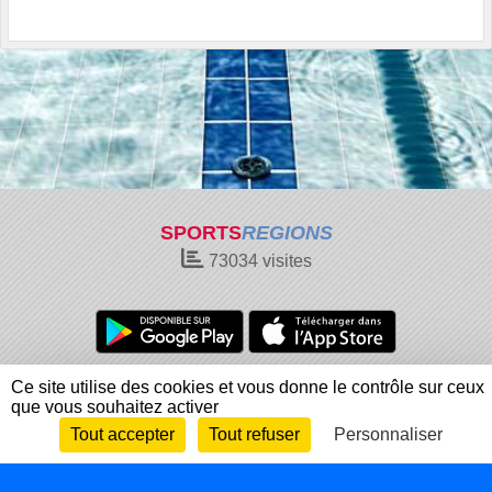
SPORTS
REGIONS
73034
visites
Charte cookies
Gestion des cookies
Ce site utilise des cookies et vous donne le contrôle sur ceux
que vous souhaitez activer
Informations légales
Signaler un contenu inapproprié
Tout accepter
Tout refuser
Personnaliser
Envie de participer ?
Connexion