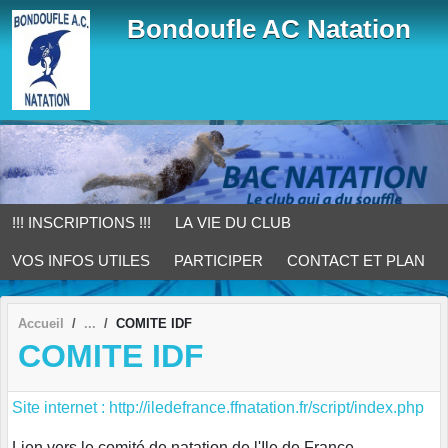
Panneau de gestion des cookies
Bondoufle AC Natation
!!! INSCRIPTIONS !!!
LA VIE DU CLUB
VOS INFOS UTILES
PARTICIPER
CONTACT ET PLAN
Accueil
COMITE IDF
COMITE IDF
Site internet : http://iledefrance.ffnatation.fr/script/index.php
Lien vers le comité de natation de l'Ile de France