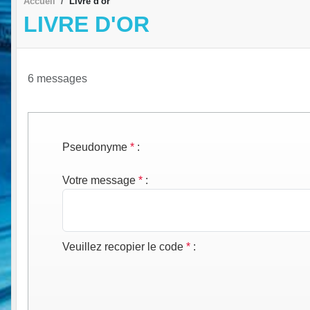
Accueil
Livre d'or
LIVRE D'OR
6 messages
Pseudonyme
*
:
Votre message
*
:
Veuillez recopier le code
*
: