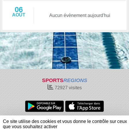
06
AOÛT
Aucun évènement aujourd'hui
SPORTS
REGIONS
72927
visites
Charte cookies
Gestion des cookies
Ce site utilise des cookies et vous donne le contrôle sur ceux
Informations légales
Signaler un contenu inapproprié
que vous souhaitez activer